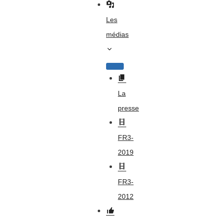
Les
médias
La
presse
FR3-
2019
FR3-
2012