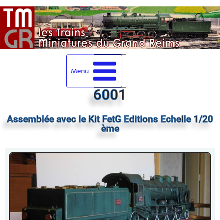
Menu
6001
Assemblée avec le Kit FetG Editions Echelle 1/20
ème