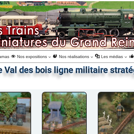
ramas
Nos expositions
Nos réalisations
Les médias
Val des bois ligne militaire strat