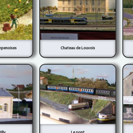
mpenoises
Chateau de Louvois
illy
Le pont