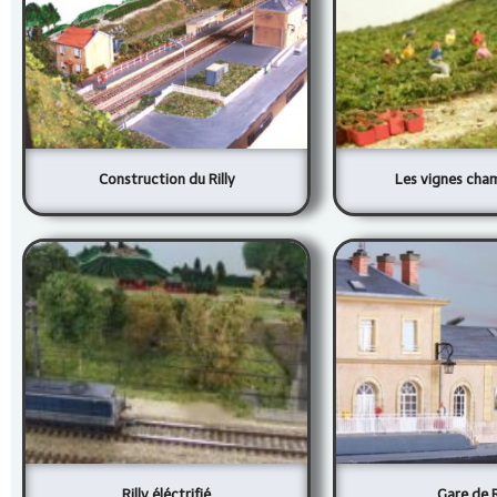
Construction du Rilly
Les vignes cha
Rilly éléctrifié
Gare de R